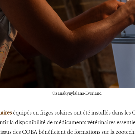
©zanakynylalana-Everland
aires
équipés en frigos solaires ont été installés dans le
ntir la disponibilité de médicaments vétérinaires essentie
issus des COBA bénéficient de formations sur la zootechn